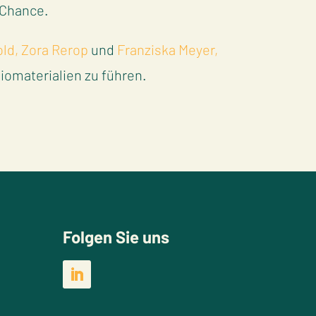
 Chance.
ld,
Zora Rerop
und
Franziska Meyer,
iomaterialien zu führen.
Folgen Sie uns