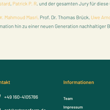
stard
,
Patrick P. R
. und der gesamten Jury für diese
r. Mahmoud Masri,
Prof. Dr. Thomas Brück,
Uwe Arno
rmation hin zu einer neuen Generation nachhaltiger B
ntakt
Informationen

+49 160-4105786
Team
Impressum